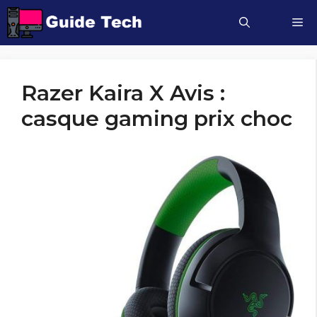
Aller
M
au
contenu
Razer Kaira X Avis :
casque gaming prix choc