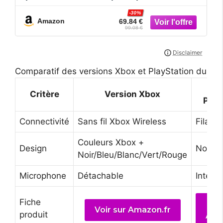
Triforce de 50mm, Microphone Cardioïde
-30%
HyperClear, sans Fil Xbox, Windows
Amazon
69.84 €
Sonic) Blanc
99.08 €
Comparatif des versions Xbox et PlayStation du Raz
Ve
Critère
Version Xbox
Play
Connectivité
Sans fil Xbox Wireless
Filair
Couleurs Xbox +
Design
Noir e
Noir/Bleu/Blanc/Vert/Rouge
Microphone
Détachable
Intégr
Fiche
Vo
Voir sur Amazon.fr
produit
Ama