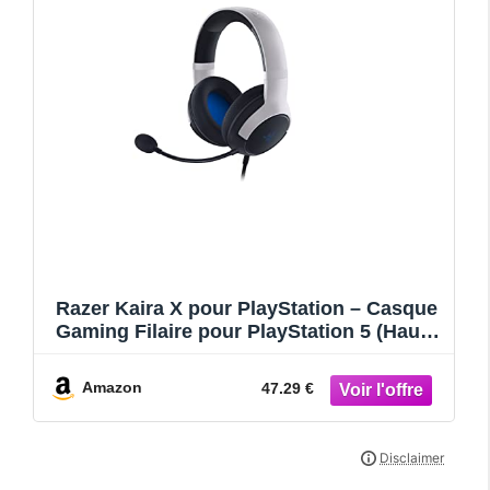
Razer Kaira X pour PlayStation – Casque
Gaming Filaire pour PlayStation 5 (Haut-
parleurs Triforce de 50mm, Microphone
Cardioïde HyperClear, Mousse à Mémoire
Amazon
47.29 €
de pourme Flowknit) Noir-Blanc