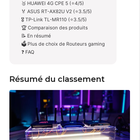
🥉 HUAWEI 4G CPE 5 (⭐4/5)
🏅 ASUS RT-AX82U V2 (⭐3.5/5)
🎖️ TP-Link TL-MR110 (⭐3.5/5)
🏆 Comparaison des produits
📝 En résumé
🗳️ Plus de choix de Routeurs gaming
❓ FAQ
Résumé du classement