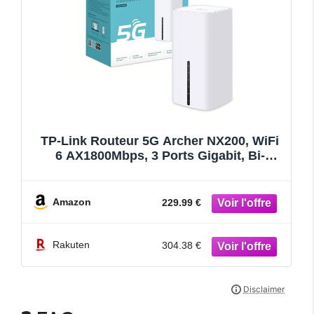
TP-Link Routeur 5G Archer NX200, WiFi
6 AX1800Mbps, 3 Ports Gigabit, Bi-
Bande, sans Engagement Donc libertez-
Vous de la Box opérateur, Carte Nano
SIM Compatible, Jusqu’à 64 Appareils,
Amazon
229.99 €
Easymesh
Rakuten
304.38 €