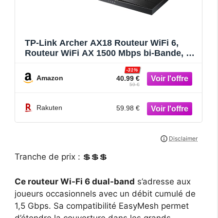
TP-Link Archer AX18 Routeur WiFi 6,
Routeur WiFi AX 1500 Mbps bi-Bande, 4
Ports Gigabit, 4 antennes à Haute
-31%
Performance, WPA3, Contrôle Parental,
Amazon
40.99 €
EasyMesh, Antivirus intégré
59 €
Rakuten
59.98 €
Tranche de prix : 💲💲💲
Ce routeur Wi-Fi 6 dual-band
s’adresse aux
joueurs occasionnels avec un débit cumulé de
1,5 Gbps. Sa compatibilité EasyMesh permet
d’étendre la couverture dans les grands