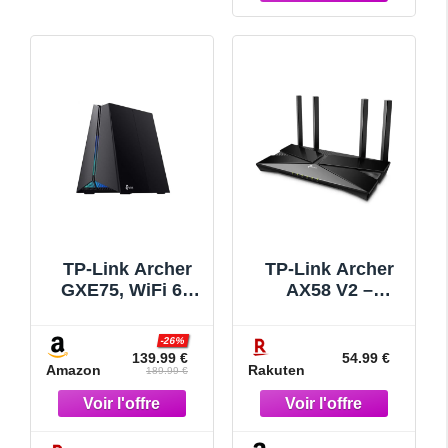
TP-Link Archer
TP-Link Archer
GXE75, WiFi 6E
AX58 V2 –
Routeur Gaming,
Routeur sans fil
Tri-Bande
commutateur 4
-26%
5400Mbps,
ports – 1GbE –
139.99 €
54.99 €
Amazon
Rakuten
Accélération
Wi-Fi 6 – Bi-
189.99 €
Exclusive pour
bande
Les Jeux,
Panneau de Jeu