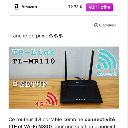
LAN Ethernet, Carte SIM de Tout
Amazon
72.73 €
Opérateur, Jusqu’à 32 appareils
Tranche de prix : 💲💲💲
Ce routeur 4G portable combine
connectivité
LTE et Wi-Fi N300
pour une solution d’appoint