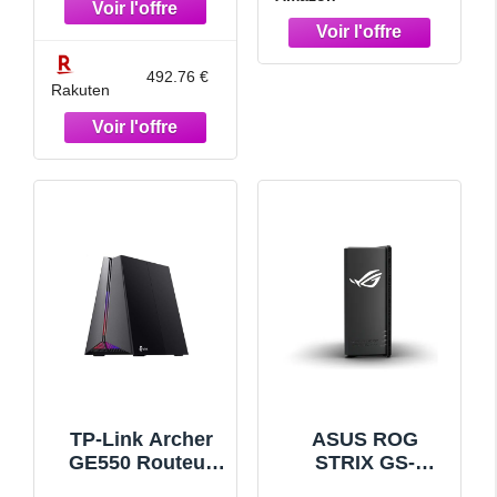
Nouvelle Bande
passante 320MHz
& 4096-QAM,
492.76 €
Rakuten
Double Port 10G,
Triple
accélérateur de
Jeu, sécurité
réseau Gratuite,
AiMesh
TP-Link Archer
ASUS ROG
GE550 Routeur
STRIX GS-
de Jeu Wi-FI 7
BE18000 –