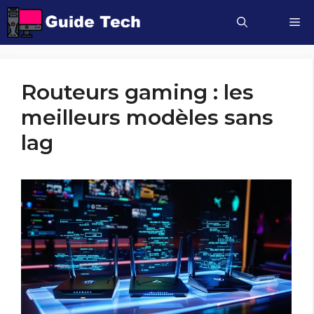
Aller
M
au
contenu
Routeurs gaming : les
meilleurs modèles sans
lag