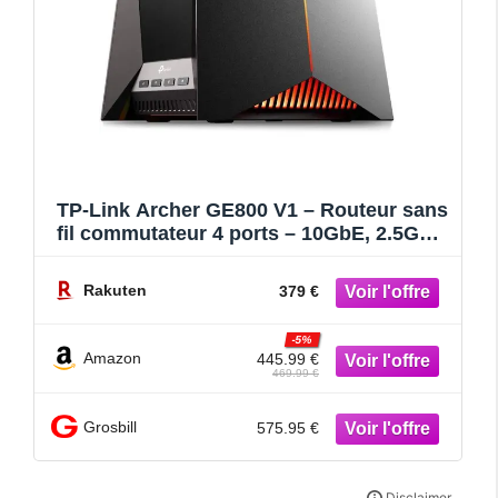
TP-Link Archer GE800 V1 – Routeur sans
fil commutateur 4 ports – 10GbE, 2.5GbE,
Wi-Fi 7 – ports WAN : 2 Multi-Bande
Rakuten
379 €
-5%
Amazon
445.99 €
469.99 €
Grosbill
575.95 €