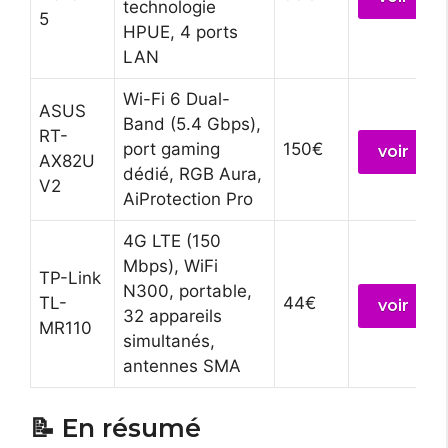
technologie
5
HPUE, 4 ports
LAN
Wi-Fi 6 Dual-
ASUS
Band (5.4 Gbps),
RT-
port gaming
150€
voir
AX82U
dédié, RGB Aura,
V2
AiProtection Pro
4G LTE (150
Mbps), WiFi
TP-Link
N300, portable,
TL-
44€
voir
32 appareils
MR110
simultanés,
antennes SMA
📝 En résumé