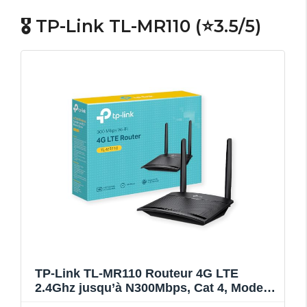
🎖️ TP-Link TL-MR110 (⭐3.5/5)
TP-Link TL-MR110 Routeur 4G LTE
2.4Ghz jusqu’à N300Mbps, Cat 4, Modem
4G, 2 Antenne 4G Amovibles, 2 Ports