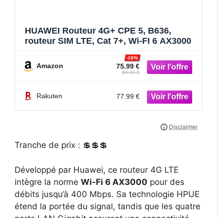
HUAWEI Routeur 4G+ CPE 5, B636,
routeur SIM LTE, Cat 7+, Wi-FI 6 AX3000
-16%
Amazon
75.99 €
89.99 €
Rakuten
77.99 €
Tranche de prix : 💲💲💲
Développé par Huawei, ce routeur 4G LTE
intègre la norme
Wi-Fi 6 AX3000
pour des
débits jusqu’à 400 Mbps. Sa technologie HPUE
étend la portée du signal, tandis que les quatre