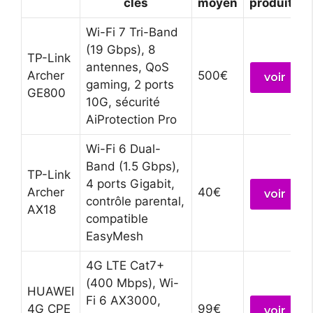
clés
moyen
produits
Wi-Fi 7 Tri-Band
(19 Gbps), 8
TP-Link
antennes, QoS
Archer
500€
voir
gaming, 2 ports
GE800
10G, sécurité
AiProtection Pro
Wi-Fi 6 Dual-
Band (1.5 Gbps),
TP-Link
4 ports Gigabit,
Archer
40€
voir
contrôle parental,
AX18
compatible
EasyMesh
4G LTE Cat7+
(400 Mbps), Wi-
HUAWEI
Fi 6 AX3000,
4G CPE
99€
voir