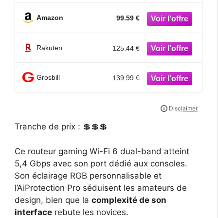
MLO, détection AI Port WAN/LAN 2.5G,
Quatre Ports 1G, sécurité réseau de
Amazon
99.59 €
Niveau Commercial, contrôle Parental,
réseau IoT, VPN
Rakuten
125.44 €
Grosbill
139.99 €
Tranche de prix : 💲💲💲
Ce routeur gaming Wi-Fi 6 dual-band atteint
5,4 Gbps avec son port dédié aux consoles.
Son éclairage RGB personnalisable et
l’AiProtection Pro séduisent les amateurs de
design, bien que la
complexité de son
interface
rebute les novices.