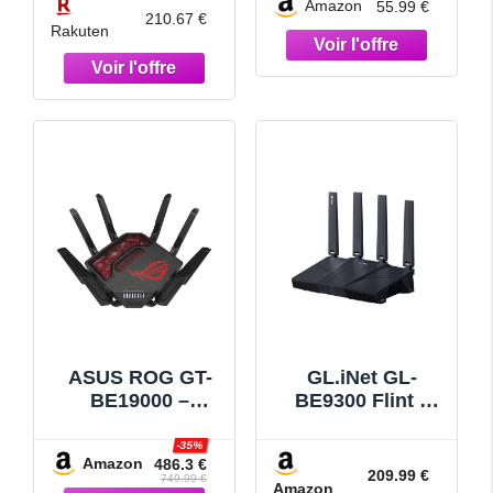
Amazon
55.99 €
Dédié, Éclairage
210.67 €
Rakuten
RVB, Port 2.5G,
Port USB 3.0,
QoS, EasyMesh
ASUS ROG GT-
GL.iNet GL-
BE19000 –
BE9300 Flint 3
Routeur Gaming
Routeur Wi-FI 7
Wi-FI 7 – Tri-
Tri-Bande 5 x
-35%
Amazon
486.3 €
Bande – débit de
2,5G Routeur
209.99 €
749.99 €
Amazon
19Gb/s –
VPN