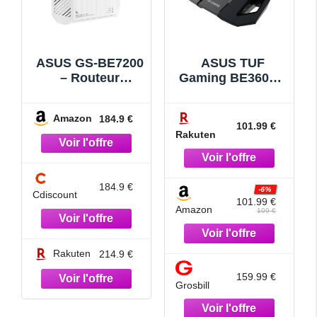
ASUS GS-BE7200
ASUS TUF
– Routeur
Gaming BE3600 –
Gaming Wi-FI 7 –
Routeur sans fil
Double Bande –
commutateur 4
Amazon
184.9 €
7200Mbps, 4096-
ports – 1GbE,
101.99 €
Rakuten
QAM, 2 Ports
2.5GbE, Wi-Fi 7
Gaming,
Bi-bande
antennes 5 GHz
améliorées,
184.9 €
-6%
Cdiscount
réseau Gaming,
101.99 €
Amazon
Smart Home
109 €
Master,
AiProtection et
Rakuten
214.9 €
fonctionnalités
VPN complètes
159.99 €
Grosbill